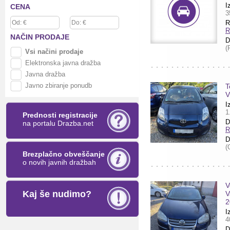
I
CENA
3
R
R
NAČIN
PRODAJE
D
(
Vsi načini prodaje
Elektronska javna dražba
Javna dražba
Javno zbiranje ponudb
T
V
I
1
Prednosti registracije
D
na portalu Drazba.net
R
D
(
Brezplačno obveščanje
o novih javnih dražbah
V
Kaj še nudimo?
V
2
I
4
D