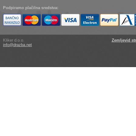
Podpiramo plačilna sredstva:
Kliker d.o.o.
Zemljevid st
info@drazba.net