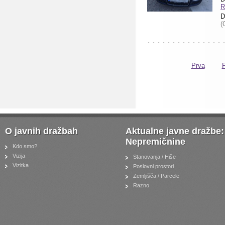
R
D
(
Prva
P
O javnih dražbah
Aktualne javne dražbe:
Nepremičnine
Kdo smo?
Vizija
Stanovanja / Hiše
Vizitka
Poslovni prostori
Zemljišča / Parcele
Razno