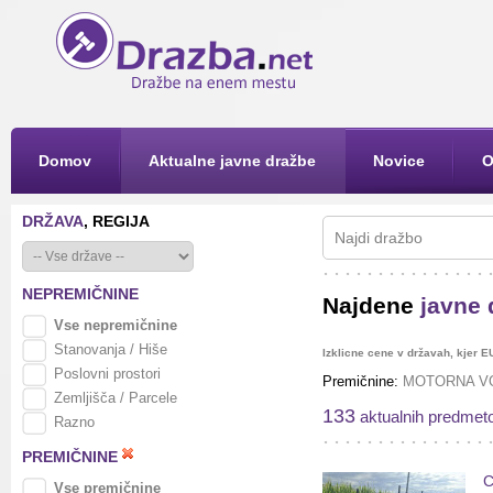
Domov
Aktualne javne dražbe
Novice
O
DRŽAVA
, REGIJA
NEPREMIČNINE
Najdene
javne 
Vse nepremičnine
Stanovanja / Hiše
Izklicne cene v državah, kjer E
Poslovni prostori
Premičnine:
MOTORNA VO
Zemljišča / Parcele
133
aktualnih predmet
Razno
PREMIČNINE
C
Vse premičnine