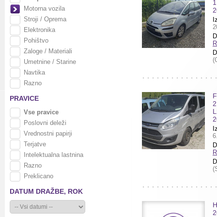
1
Motorna vozila
2
Stroji / Oprema
I
2
Elektronika
D
Pohištvo
R
Zaloge / Materiali
D
(
Umetnine / Starine
Navtika
Razno
F
PRAVICE
2
L
Vse pravice
2
Poslovni deleži
I
Vrednostni papirji
6
Terjatve
D
R
Intelektualna lastnina
D
Razno
(
Preklicano
DATUM DRAŽBE,
ROK
H
2