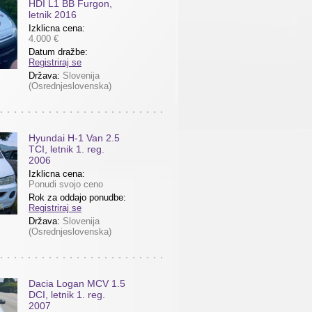
HDI L1 BB Furgon,
letnik 2016
Izklicna cena:
4.000 €
Datum dražbe:
Registriraj se
Država:
Slovenija
(Osrednjeslovenska)
Hyundai H-1 Van 2.5
TCI, letnik 1. reg.
2006
Izklicna cena:
Ponudi svojo ceno
Rok za oddajo ponudbe:
Registriraj se
Država:
Slovenija
(Osrednjeslovenska)
Dacia Logan MCV 1.5
DCI, letnik 1. reg.
2007