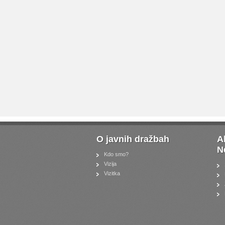
O javnih dražbah
A
N
Kdo smo?
Vizija
Vizitka