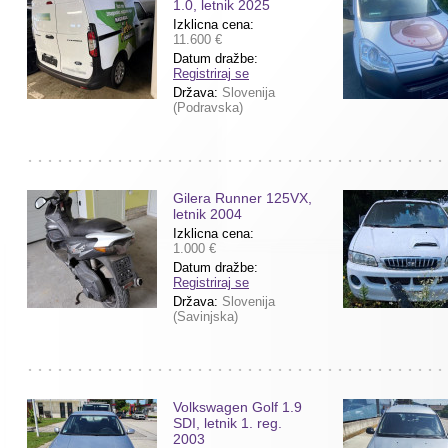
1.0, letnik 2025
Izklicna cena:
11.600 €
Datum dražbe:
Registriraj se
Država:
Slovenija
(Podravska)
Gilera Runner 125VX,
letnik 2004
Izklicna cena:
1.000 €
Datum dražbe:
Registriraj se
Država:
Slovenija
(Savinjska)
Volkswagen Golf 1.9
SDI, letnik 1. reg.
2003