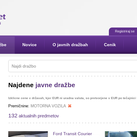
Registriraj se
žbe
Novice
O javnih dražbah
Cenik
Najdene
javne dražbe
Izklicne cene v državah, kjer EUR ni uradna valuta, so pretvorjene v EUR po tečajnic
Premičnine:
MOTORNA VOZILA
132
aktualnih predmetov
Ford Transit Courier