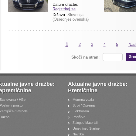
Datum dražbe:
Registriraj se
Država:
Slovenija
(Osrednjeslovenska)
1
2
3
4
5
Nasl
Gre
Skoči na stran:
ktualne javne dražbe:
Aktualne javne dražbe:
epremičnine
Premičnine
Stanovanja / Hiše
Motorna vozila
Poslovni prostori
Stroji / Oprema
Zemljišča / Parcele
Elektronika
Razno
Pohištvo
Zaloge / Materiali
Umetnine / Starine
Navtika