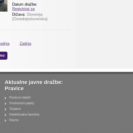
Datum dražbe:
Registriraj se
Država:
Slovenija
(Osrednjeslovenska)
ednja
Zadnja
mo
Aktualne javne dražbe:
Pravice
Poslovni deleži
Vrednostni papirji
Terjatve
Intelektualna lastnina
Razno