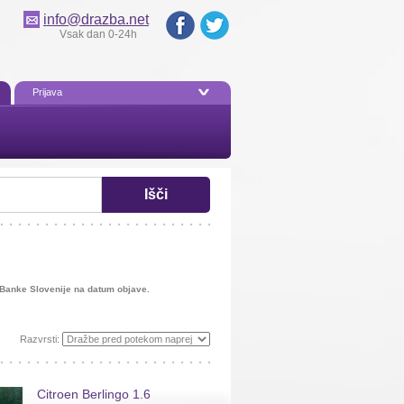
info@drazba.net
Vsak dan 0-24h
Prijava
Išči
i Banke Slovenije na datum objave.
Razvrsti:
Citroen Berlingo 1.6