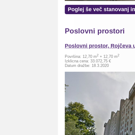
Poglej še več stanovanj in
Poslovni prostori
Poslovni prostor, Rojčeva u
2
2
Površina: 12,70 m
+ 12,70
m
Izklicna cena: 33.072,75 €
Datum dražbe: 18.3.2020