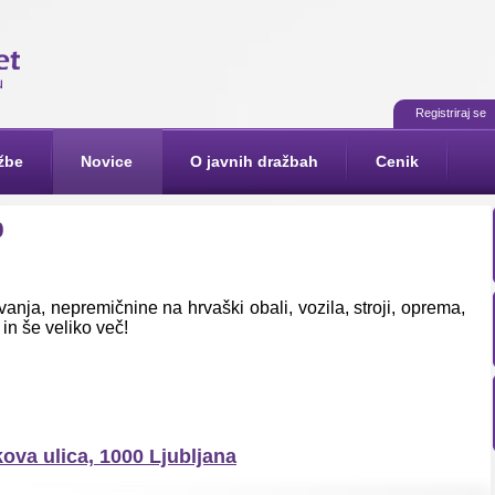
Registriraj se
žbe
Novice
O javnih dražbah
Cenik
0
anja, nepremičnine na hrvaški obali, vozila, stroji, oprema,
 in še veliko več!
va ulica, 1000 Ljubljana