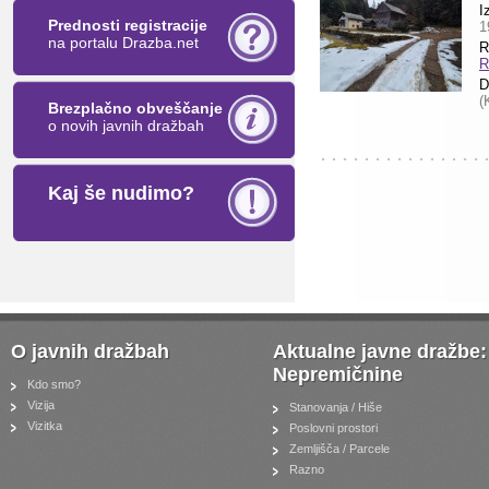
I
Prednosti registracije
1
na portalu Drazba.net
R
R
D
(
Brezplačno obveščanje
o novih javnih dražbah
Kaj še nudimo?
O javnih dražbah
Aktualne javne dražbe:
Nepremičnine
Kdo smo?
Vizija
Stanovanja / Hiše
Vizitka
Poslovni prostori
Zemljišča / Parcele
Razno