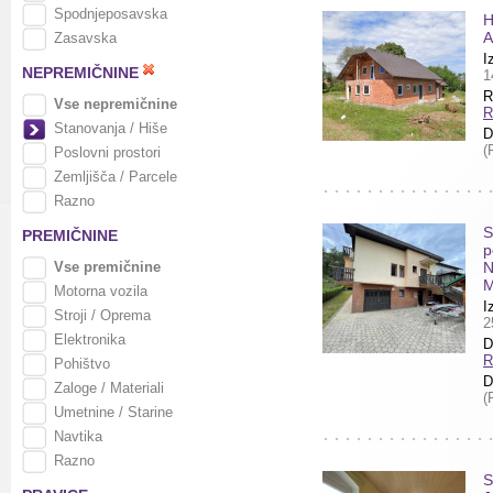
Spodnjeposavska
H
A
Zasavska
I
NEPREMIČNINE
1
R
Vse nepremičnine
R
Stanovanja / Hiše
D
(
Poslovni prostori
Zemljišča / Parcele
Razno
S
PREMIČNINE
p
Vse premičnine
N
M
Motorna vozila
I
Stroji / Oprema
2
Elektronika
D
R
Pohištvo
D
Zaloge / Materiali
(
Umetnine / Starine
Navtika
Razno
S