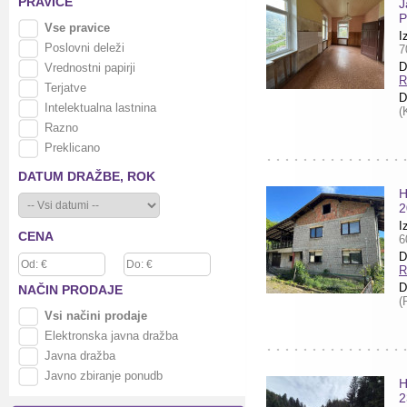
PRAVICE
J
P
Vse pravice
I
Poslovni deleži
7
D
Vrednostni papirji
R
Terjatve
D
Intelektualna lastnina
(
Razno
Preklicano
DATUM DRAŽBE,
ROK
H
2
I
CENA
6
D
R
D
NAČIN
PRODAJE
(
Vsi načini prodaje
Elektronska javna dražba
Javna dražba
Javno zbiranje ponudb
H
2