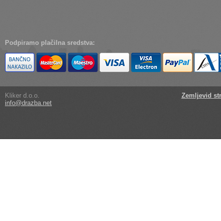
Podpiramo plačilna sredstva:
Kliker d.o.o.
Zemljevid st
info@drazba.net