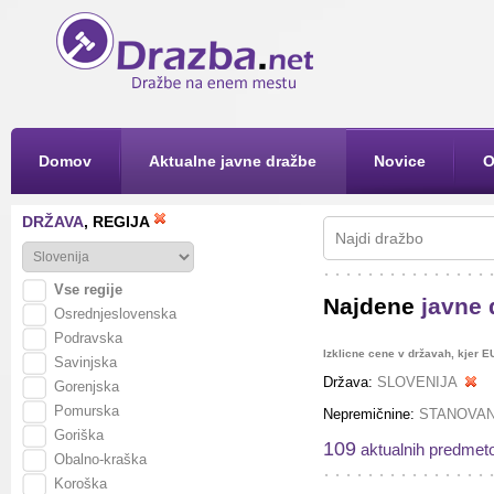
Domov
Aktualne javne dražbe
Novice
O
DRŽAVA
, REGIJA
Vse regije
Najdene
javne 
Osrednjeslovenska
Podravska
Izklicne cene v državah, kjer E
Savinjska
Država
:
SLOVENIJA
Gorenjska
Pomurska
Nepremičnine:
STANOVANJ
Goriška
109
aktualnih predmet
Obalno-kraška
Koroška