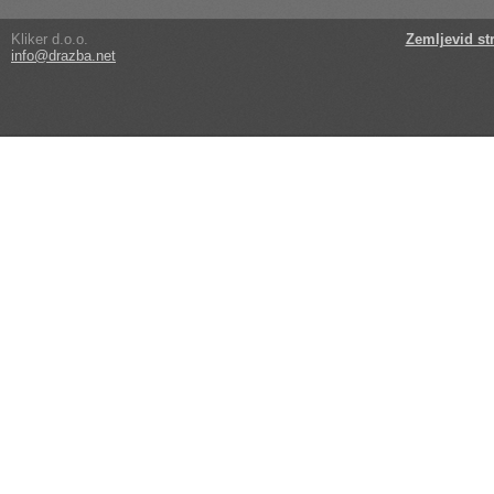
Kliker d.o.o.
Zemljevid st
info@drazba.net