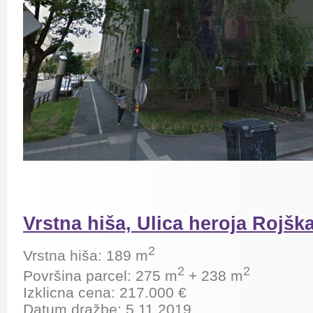
Vrstna hiša, Ulica heroja Rojška
2
Vrstna hiša: 189 m
2
2
Površina parcel:
275 m
+ 238
m
Izklicna cena: 217.000 €
Datum dražbe: 5.11.2019