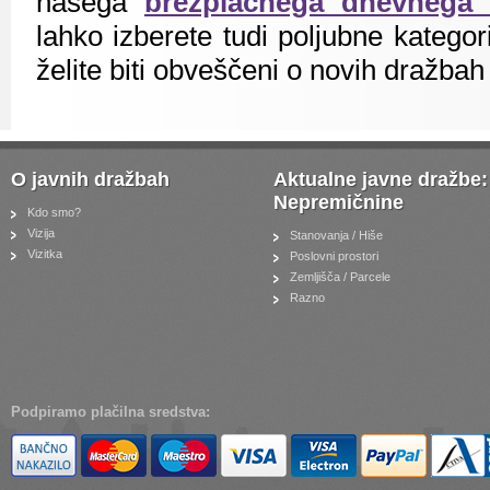
našega
brezplačnega dnevnega 
lahko izberete tudi poljubne kategorij
želite biti obveščeni o novih dražbah
O javnih dražbah
Aktualne javne dražbe:
Nepremičnine
Kdo smo?
Vizija
Stanovanja / Hiše
Vizitka
Poslovni prostori
Zemljišča / Parcele
Razno
Podpiramo plačilna sredstva: