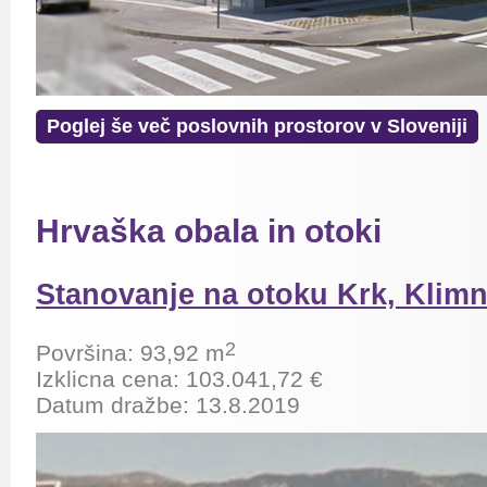
Poglej še več poslovnih prostorov v Sloveniji
Hrvaška obala in otoki
Stanovanje na otoku Krk, Klimn
2
Površina: 93,92 m
Izklicna cena: 103.041,72 €
Datum dražbe: 13.8.2019