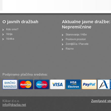
O javnih dražbah
Aktualne javne dražbe:
Nepremičnine
Kdo smo?
Vizija
Stanovanja / Hiše
Vizitka
Poslovni prostori
Zemljišča / Parcele
Razno
Podpiramo plačilna sredstva:
Kliker d.o.o.
Zemljevid st
info@drazba.net