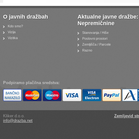
O javnih dražbah
Aktualne javne dražbe:
Nepremičnine
Kdo smo?
Vizija
Stanovanja / Hiše
Vizitka
Poslovni prostori
Zemljišča / Parcele
Razno
Podpiramo plačilna sredstva:
Kliker d.o.o.
Zemljevid st
info@drazba.net