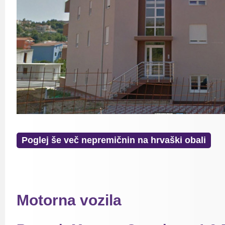
Poglej še več nepremičnin na hrvaški obali
Motorna vozila