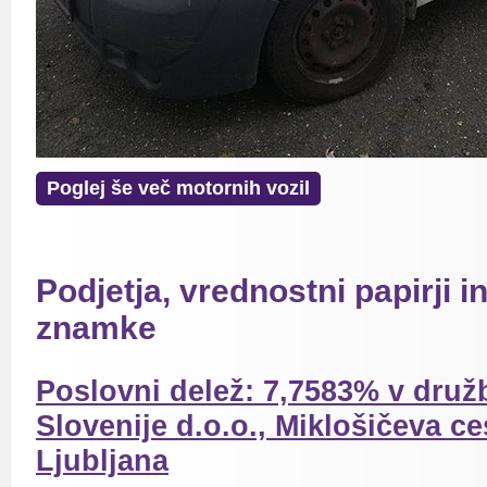
Poglej še več motornih vozil
Podjetja, vrednostni papirji 
znamke
Poslovni delež: 7,7583% v druž
Slovenije d.o.o., Miklošičeva ce
Ljubljana