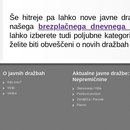
Še hitreje pa lahko nove javne dr
našega
brezplačnega dnevnega 
lahko izberete tudi poljubne kategorij
želite biti obveščeni o novih dražbah
O javnih dražbah
Aktualne javne dražbe:
Nepremičnine
Kdo smo?
Vizija
Stanovanja / Hiše
Vizitka
Poslovni prostori
Zemljišča / Parcele
Razno