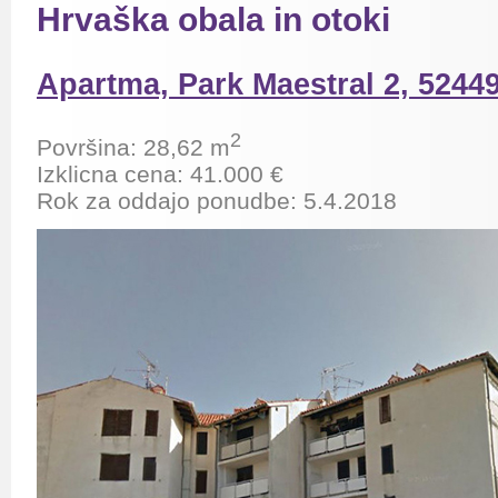
Hrvaška obala in otoki
Apartma, Park Maestral 2, 5244
2
P
ovršina: 28,62 m
Izklicna cena: 41.000 €
Rok za oddajo ponudbe: 5.4.201
8