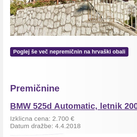
Poglej še več nepremičnin na hrvaški obali
Premičnine
BMW 525d Automatic, letnik 20
Izklicna cena: 2.700 €
Datum dražbe: 4.4.2018