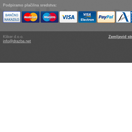
Podpiramo plačilna sredstva:
Kliker d.o.o.
Zemljevid st
info@drazba.net