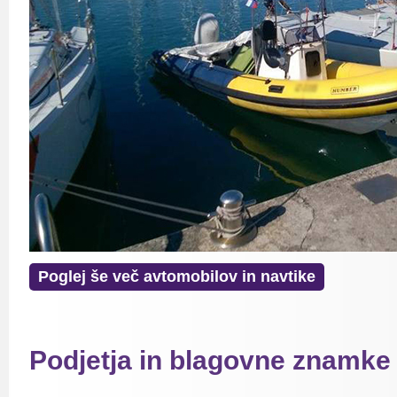
Poglej še več avtomobilov in navtike
Podjetja in blagovne znamke