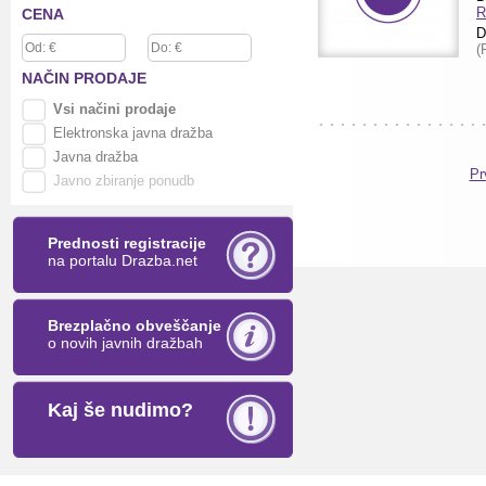
R
CENA
D
(
NAČIN
PRODAJE
Vsi načini prodaje
Elektronska javna dražba
Javna dražba
Pr
Javno zbiranje ponudb
Prednosti registracije
na portalu Drazba.net
Brezplačno obveščanje
o novih javnih dražbah
Kaj še nudimo?