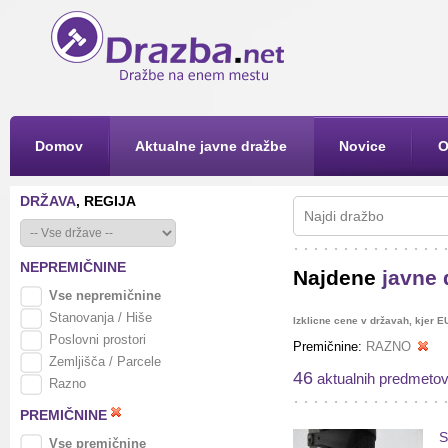
Domov
Aktualne javne dražbe
Novice
O
DRŽAVA
, REGIJA
NEPREMIČNINE
Najdene
javne 
Vse nepremičnine
Stanovanja / Hiše
Izklicne cene v državah, kjer E
Poslovni prostori
Premičnine:
RAZNO
Zemljišča / Parcele
46
aktualnih predmeto
Razno
PREMIČNINE
S
Vse premičnine