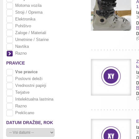
A
Motorna vozila
1
Stroji / Oprema
I
3
Elektronika
D
Pohištvo
R
Zaloge / Materiali
D
(
Umetnine / Starine
Navtika
Razno
Z
PRAVICE
k
Vse pravice
I
2
Poslovni deleži
D
Vrednostni papirji
R
Terjatve
D
(
Intelektualna lastnina
Razno
Preklicano
E
DATUM DRAŽBE,
ROK
I
1
D