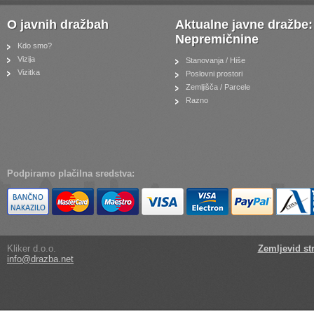
O javnih dražbah
Aktualne javne dražbe:
Nepremičnine
Kdo smo?
Vizija
Stanovanja / Hiše
Vizitka
Poslovni prostori
Zemljišča / Parcele
Razno
Podpiramo plačilna sredstva:
Kliker d.o.o.
Zemljevid st
info@drazba.net