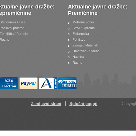
ktualne javne dražbe:
Aktualne javne dražbe:
epremičnine
Premičnine
Stanovanja / Hiše
Motorna vozila
Poslovni prostori
Stroji / Oprema
Zemljišča / Parcele
Elektronika
Razno
Pohištvo
Zaloge / Materiali
Umetnine / Starine
Navtika
Razno
Zemljevid strani
Splošni pogoji
Copyrigh