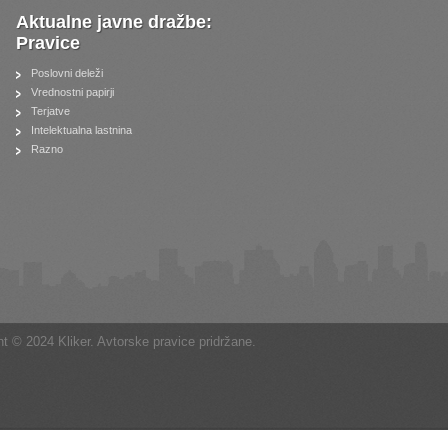
Aktualne javne dražbe:
Pravice
Poslovni deleži
Vrednostni papirji
Terjatve
Intelektualna lastnina
Razno
t © 2024 Kliker. Avtorske pravice pridržane.