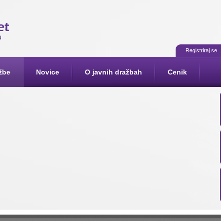
Registriraj se
žbe
Novice
O javnih dražbah
Cenik