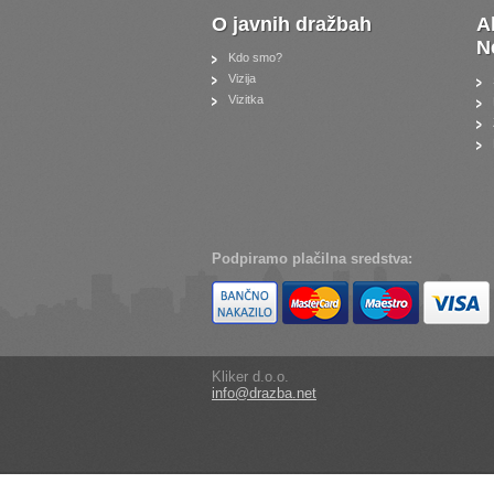
O javnih dražbah
A
N
Kdo smo?
Vizija
Vizitka
Podpiramo plačilna sredstva:
Kliker d.o.o.
info@drazba.net