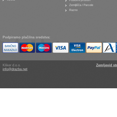
Poslovni prostori
Zemljišča / Parcele
Razno
Podpiramo plačilna sredstva:
Kliker d.o.o.
Zemljevid st
info@drazba.net