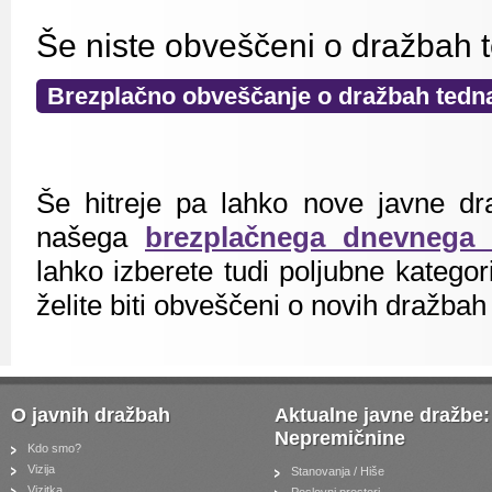
Še niste obveščeni o dražbah 
Brezplačno obveščanje o dražbah tedn
Še hitreje pa lahko nove javne dr
našega
brezplačnega dnevnega 
lahko izberete tudi poljubne kategorij
želite biti obveščeni o novih dražbah
O javnih dražbah
Aktualne javne dražbe:
Nepremičnine
Kdo smo?
Vizija
Stanovanja / Hiše
Vizitka