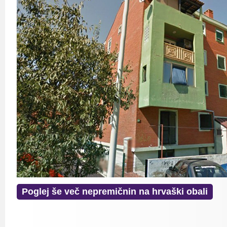
Poglej še več nepremičnin na hrvaški obali