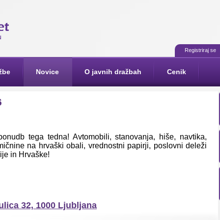
Registriraj se
žbe
Novice
O javnih dražbah
Cenik
6
 ponudb tega tedna! A
vtomobili, s
tanovanja, hiše, navtika,
ičnine na hrvaški obali, vrednostni papirji, poslovni deleži
ije in Hrvaške!
ulica 32, 1000 Ljubljana