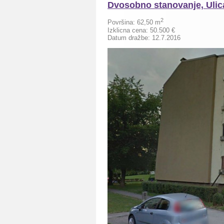
Dvosobno stanovanje, Ulic
2
Površina:
62,50
m
Izklicna cena:
50.500
€
Datum dražbe: 12.7.2016