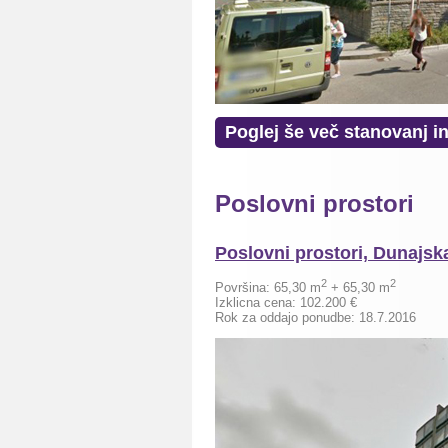
Poglej še več stanovanj in
Poslovni prostori
Poslovni prostori, Dunajska
2
2
Površina:
65,30 m
+ 65,30 m
Izklicna cena:
102.200
€
Rok za oddajo ponudbe: 18.7.2016