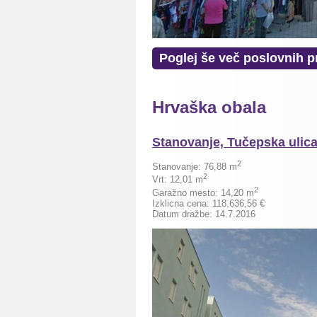
Poglej še več poslovnih p
Hrvaška obala
Stanovanje, Tučepska ulica
2
Stanovanje: 76,88 m
2
Vrt: 12,01 m
2
Garažno mesto: 14,20 m
Izklicna cena:
118.636,56
€
Datum dražbe: 14.7.2016