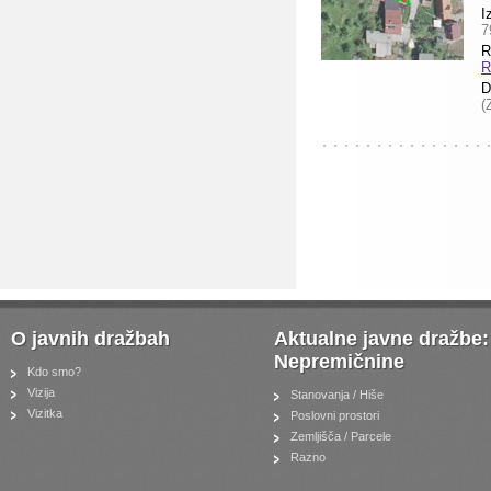
I
7
R
R
D
(
O javnih dražbah
Aktualne javne dražbe:
Nepremičnine
Kdo smo?
Vizija
Stanovanja / Hiše
Vizitka
Poslovni prostori
Zemljišča / Parcele
Razno