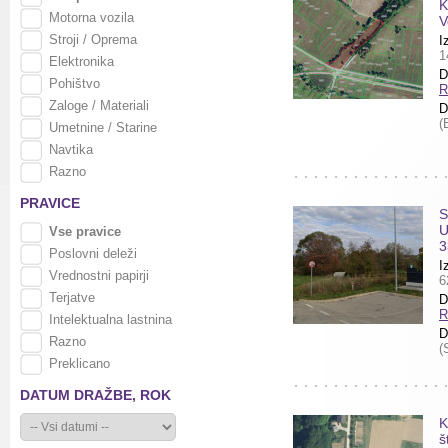
K
Motorna vozila
V
Stroji / Oprema
I
1
Elektronika
D
Pohištvo
R
Zaloge / Materiali
D
(
Umetnine / Starine
Navtika
Razno
PRAVICE
S
U
Vse pravice
3
Poslovni deleži
I
Vrednostni papirji
6
Terjatve
D
R
Intelektualna lastnina
D
Razno
(
Preklicano
DATUM DRAŽBE,
ROK
K
š