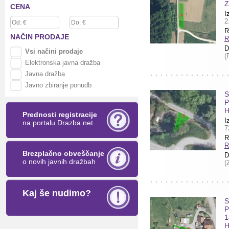
Z
CENA
I
2
R
NAČIN
PRODAJE
R
D
Vsi načini prodaje
(
Elektronska javna dražba
Javna dražba
Javno zbiranje ponudb
S
P
H
Prednosti registracije
I
na portalu Drazba.net
7
R
R
Brezplačno obveščanje
D
o novih javnih dražbah
(
Kaj še nudimo?
S
P
1
H