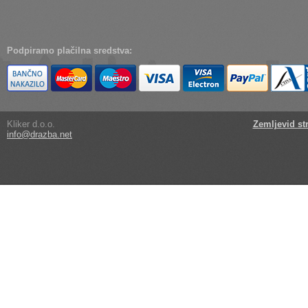
Podpiramo plačilna sredstva:
Kliker d.o.o.
Zemljevid st
info@drazba.net