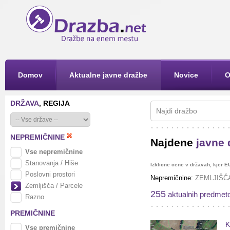
Domov
Aktualne javne dražbe
Novice
O
DRŽAVA
, REGIJA
NEPREMIČNINE
Najdene
javne 
Vse nepremičnine
Stanovanja / Hiše
Izklicne cene v državah, kjer E
Poslovni prostori
Nepremičnine:
ZEMLJIŠČA
Zemljišča / Parcele
255
aktualnih predmet
Razno
PREMIČNINE
K
Vse premičnine